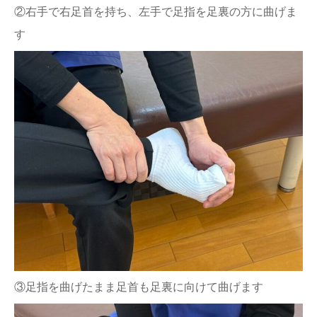
②右手で右足首を持ち、左手で足指を足裏の方に曲げま
す
③足指を曲げたまま足首も足裏に向けて曲げます