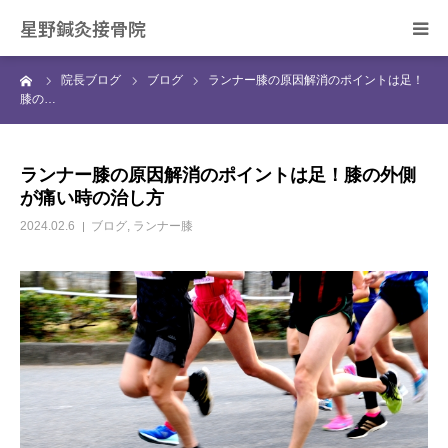
星野鍼灸接骨院
ーム
院長ブログ
ブログ
ランナー膝の原因解消のポイントは足！
ホーム
膝の…
当院の治療について
ランナー膝の原因解消のポイントは足！膝の外側
が痛い時の治し方
症状別の治療について
2024.02.6
ブログ
,
ランナー膝
スタッフ紹介
院長ブログ
ご予約・お問合せ
アクセス