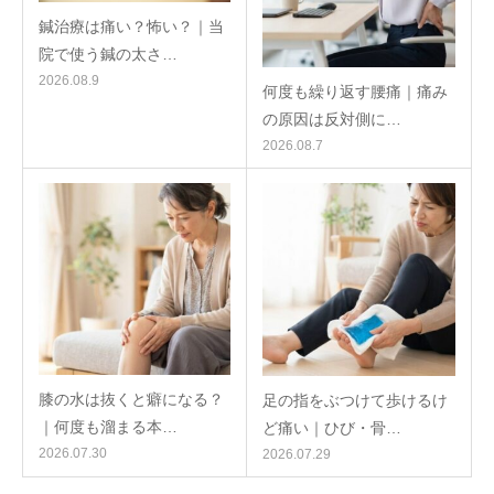
鍼治療は痛い？怖い？｜当
院で使う鍼の太さ…
2026.08.9
何度も繰り返す腰痛｜痛み
の原因は反対側に…
2026.08.7
膝の水は抜くと癖になる？
足の指をぶつけて歩けるけ
｜何度も溜まる本…
ど痛い｜ひび・骨…
2026.07.30
2026.07.29