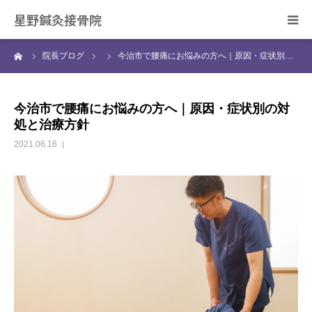
星野鍼灸接骨院
ーム
院長ブログ
今治市で腰痛にお悩みの方へ｜原因・症状別…
ホーム
当院の治療について
今治市で腰痛にお悩みの方へ｜原因・症状別の対
処と治療方針
症状別の治療について
2021.06.16
スタッフ紹介
院長ブログ
ご予約・お問合せ
アクセス