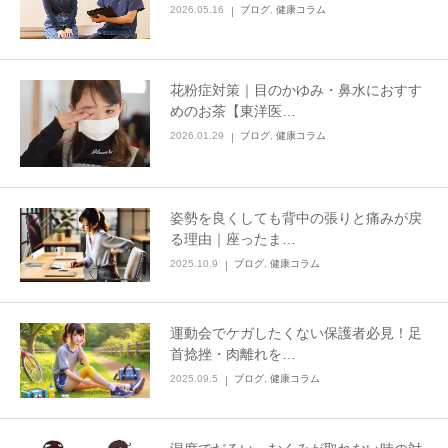
2026.05.16
ブログ
,
健康コラム
花粉症対策｜目のかゆみ・鼻水におすす
めのお茶【東洋医…
2026.01.29
ブログ
,
健康コラム
姿勢を良くしても背中の張りと痛みが戻
る理由｜座ったま…
2025.10.9
ブログ
,
健康コラム
運動会でケガしたくない保護者必見！足
首捻挫・肉離れを…
2025.09.5
ブログ
,
健康コラム