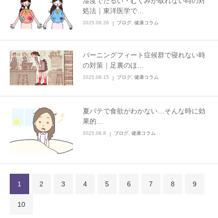
湿度でだるい・むくみが取れない時の対
処法｜東洋医学で…
2025.08.26
ブログ
,
健康コラム
バーニングフィート症候群で寝れない時
の対策｜足裏のほ…
2025.08.15
ブログ
,
健康コラム
夏バテで食欲がわかない…そんな時に効
果的…
2025.08.8
ブログ
,
健康コラム
1
2
3
4
5
6
7
8
9
10