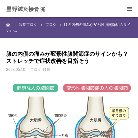
星野鍼灸接骨院
ーム
院長ブログ
ブログ
膝の内側の痛みが変形性膝関節症のサイ
ホーム
ンか…
当院の治療について
膝の内側の痛みが変形性膝関節症のサインかも？
ストレッチで症状改善を目指そう
症状別の治療について
2023.05.10
ブログ
,
膝痛
スタッフ紹介
院長ブログ
ご予約・お問合せ
アクセス