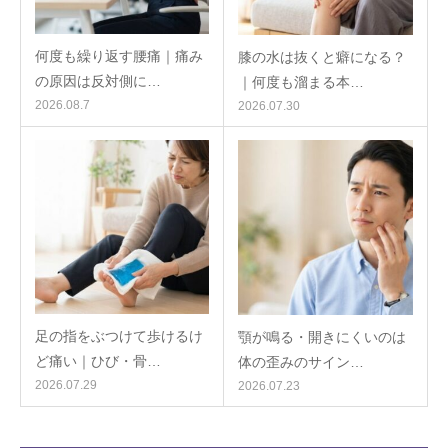
何度も繰り返す腰痛｜痛み
膝の水は抜くと癖になる？
の原因は反対側に…
｜何度も溜まる本…
2026.08.7
2026.07.30
足の指をぶつけて歩けるけ
顎が鳴る・開きにくいのは
ど痛い｜ひび・骨…
体の歪みのサイン…
2026.07.29
2026.07.23