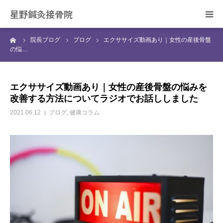
星野鍼灸接骨院
ーム
院長ブログ
ブログ
エクササイズ動画あり｜女性の産後骨盤
ホーム
の悩…
当院の治療について
エクササイズ動画あり｜女性の産後骨盤の悩みを
改善する方法についてラジオでお話ししました
症状別の治療について
2021.06.12
ブログ
,
健康コラム
スタッフ紹介
院長ブログ
ご予約・お問合せ
アクセス