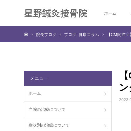
星野鍼灸接骨院
ホーム
ホーム
院長ブログ
ブログ
健康コラム
【CM関節症
【
メニュー
ン
ホーム
2023.
当院の治療について
症状別の治療について