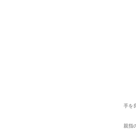
手を
親指