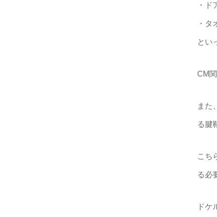
・ド
・タ
とい
CM
また
る腱
こち
る必
ドケ