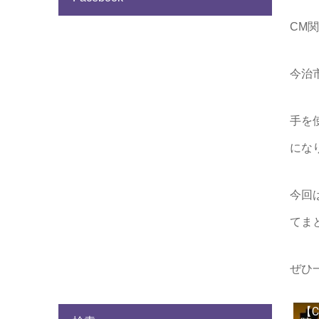
CM
今治
手を
にな
今回
てま
ぜひ
【