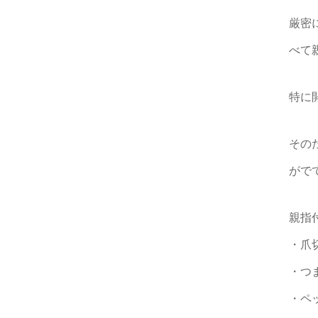
厳密
べて
特に
その
がで
親指
・爪
・つ
・ペ