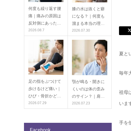
何度も繰り返す腰
膝の水は抜くと癖
痛｜痛みの原因は
になる？｜何度も
反対側にあった…
溜まる本当の理…
2026.08.7
2026.07.30
夏と
毎年
足の指をぶつけて
顎が鳴る・開きに
歩けるけど痛い｜
くいのは体の歪み
祖母
ひび・骨折かど…
のサイン？｜肩…
いま
2026.07.29
2026.07.23
手を
Facebook