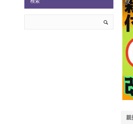
検索
院
親