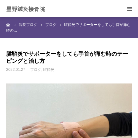
星野鍼灸接骨院
ーム
院長ブログ
ブログ
腱鞘炎でサポーターをしても手首が痛む
ホーム
時の…
当院の治療について
腱鞘炎でサポーターをしても手首が痛む時のテー
ピングと治し方
症状別の治療について
2022.01.27
ブログ
,
腱鞘炎
スタッフ紹介
院長ブログ
ご予約・お問合せ
アクセス