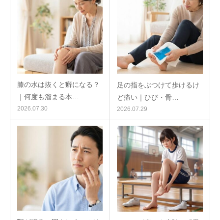
膝の水は抜くと癖になる？
足の指をぶつけて歩けるけ
｜何度も溜まる本…
ど痛い｜ひび・骨…
2026.07.30
2026.07.29