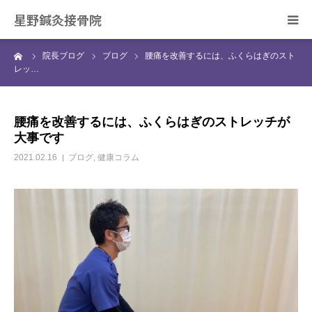
星野鍼灸接骨院
ーム
院長ブログ
ブログ
腰痛を改善するには、ふくらはぎのスト
ホーム
レッ…
当院の治療について
腰痛を改善するには、ふくらはぎのストレッチが
大事です
症状別の治療について
2021.02.16
ブログ
,
健康コラム
スタッフ紹介
院長ブログ
ご予約・お問合せ
アクセス