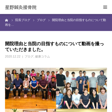
星野鍼灸接骨院
ーム
院長ブログ
ブログ
開院理由と当院の目指すものについて動
ホーム
画を…
当院の治療について
開院理由と当院の目指すものについて動画を撮っ
ていただきました。
症状別の治療について
2020.12.22
ブログ
,
健康コラム
スタッフ紹介
院長ブログ
ご予約・お問合せ
アクセス