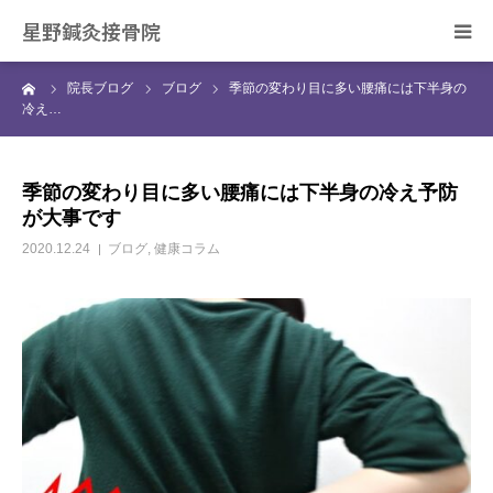
星野鍼灸接骨院
ーム
院長ブログ
ブログ
季節の変わり目に多い腰痛には下半身の
ホーム
冷え…
当院の治療について
季節の変わり目に多い腰痛には下半身の冷え予防
が大事です
症状別の治療について
2020.12.24
ブログ
,
健康コラム
スタッフ紹介
院長ブログ
ご予約・お問合せ
アクセス