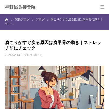
星野鍼灸接骨院
ーム
院長ブログ
ブログ
肩こりがすぐ戻る原因は肩甲骨の動き｜
ホーム
スト…
当院の治療について
肩こりがすぐ戻る原因は肩甲骨の動き｜ストレッ
チ前にチェック
症状別の治療について
2026.02.13
ブログ
,
肩こり
スタッフ紹介
院長ブログ
ご予約・お問合せ
アクセス