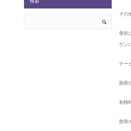
検索
その
骨折
ゲン
テー
肋骨
初検
肋骨