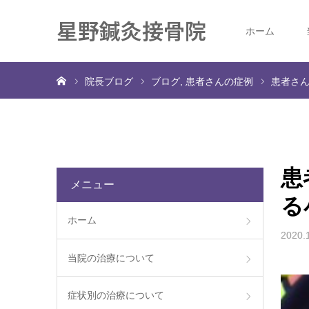
星野鍼灸接骨院
ホーム
ホーム
院長ブログ
ブログ
患者さんの症例
患者さ
患
メニュー
る
ホーム
2020.
当院の治療について
症状別の治療について