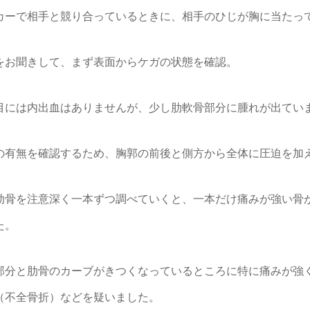
カーで相手と競り合っているときに、相手のひじが胸に当たっ
をお聞きして、まず表面からケガの状態を確認。
目には内出血はありませんが、少し肋軟骨部分に腫れが出てい
の有無を確認するため、胸郭の前後と側方から全体に圧迫を加
肋骨を注意深く一本ずつ調べていくと、一本だけ痛みが強い骨
た。
部分と肋骨のカーブがきつくなっているところに特に痛みが強
（不全骨折）などを疑いました。