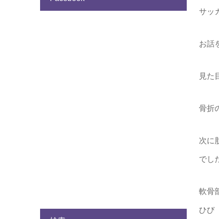
サッ
お話
見た
骨折
次に
でし
軟骨
ひび