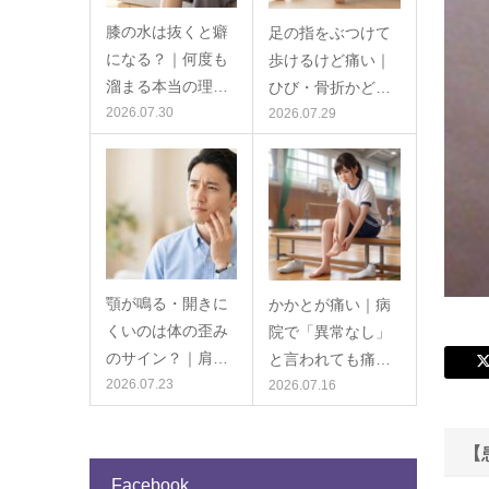
膝の水は抜くと癖
足の指をぶつけて
になる？｜何度も
歩けるけど痛い｜
溜まる本当の理…
ひび・骨折かど…
2026.07.30
2026.07.29
顎が鳴る・開きに
かかとが痛い｜病
くいのは体の歪み
院で「異常なし」
のサイン？｜肩…
と言われても痛…
2026.07.23
2026.07.16
【
Facebook