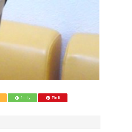
feedly
Pin it