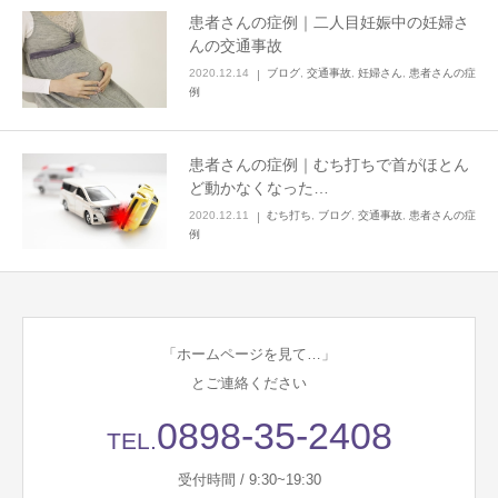
患者さんの症例｜二人目妊娠中の妊婦さ
んの交通事故
2020.12.14
ブログ
,
交通事故
,
妊婦さん
,
患者さんの症
例
患者さんの症例｜むち打ちで首がほとん
ど動かなくなった…
2020.12.11
むち打ち
,
ブログ
,
交通事故
,
患者さんの症
例
「ホームページを見て…」
とご連絡ください
0898-35-2408
TEL.
受付時間 / 9:30~19:30