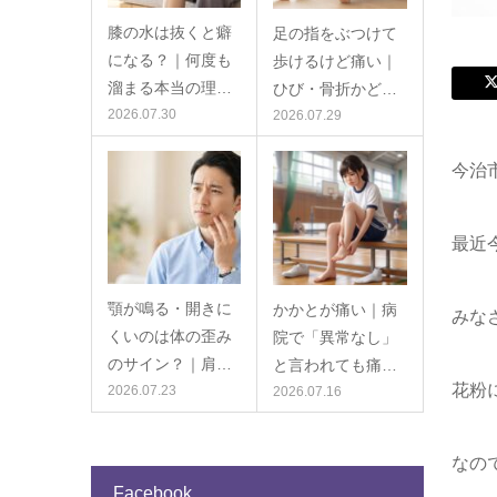
膝の水は抜くと癖
足の指をぶつけて
になる？｜何度も
歩けるけど痛い｜
溜まる本当の理…
ひび・骨折かど…
2026.07.30
2026.07.29
今治
最近
顎が鳴る・開きに
かかとが痛い｜病
みな
くいのは体の歪み
院で「異常なし」
のサイン？｜肩…
と言われても痛…
花粉
2026.07.23
2026.07.16
なの
Facebook