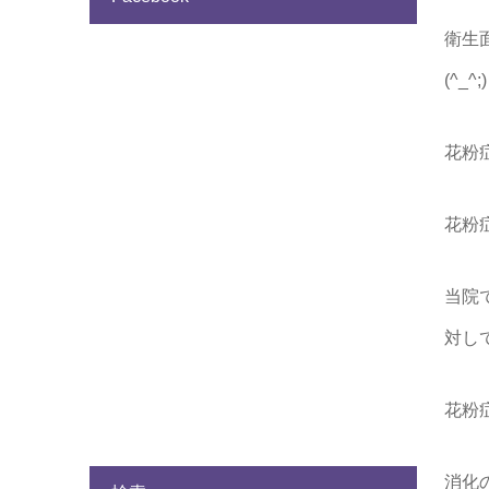
衛生
(^_^;)
花粉
花粉
当院
対し
花粉
消化