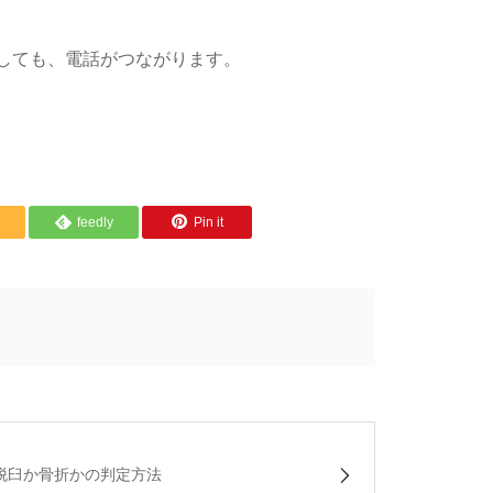
しても、電話がつながります。
feedly
Pin it
脱臼か骨折かの判定方法