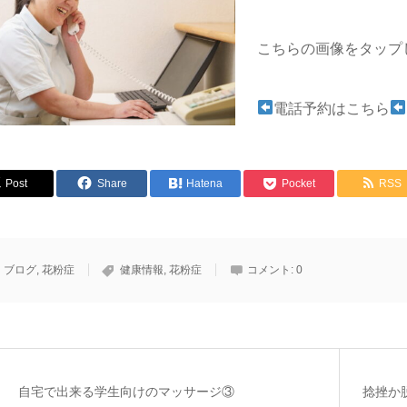
こちらの画像をタップ
電話予約はこちら
Post
Share
Hatena
Pocket
RSS
ブログ
,
花粉症
健康情報
,
花粉症
コメント:
0
自宅で出来る学生向けのマッサージ③
捻挫か