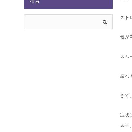
検索
スト
気が
スム
疲れ
さて
症状
や手、