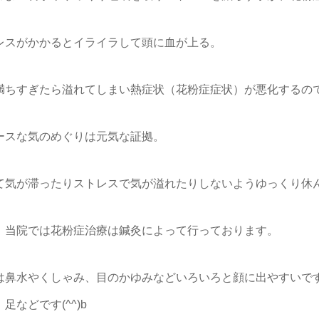
レスがかかるとイライラして頭に血が上る。
満ちすぎたら溢れてしまい熱症状（花粉症症状）が悪化するの
ースな気のめぐりは元気な証拠。
て気が滞ったりストレスで気が溢れたりしないようゆっくり休
、当院では花粉症治療は鍼灸によって行っております。
は鼻水やくしゃみ、目のかゆみなどいろいろと顔に出やすいで
足などです(^^)b