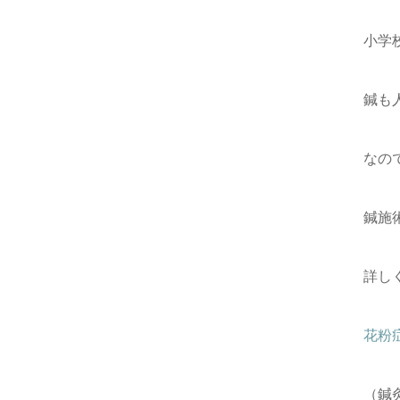
小学
鍼も
なの
鍼施
詳し
花粉
（鍼