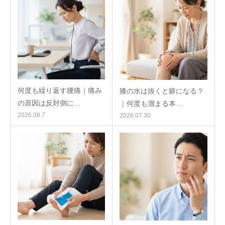
何度も繰り返す腰痛｜痛み
膝の水は抜くと癖になる？
の原因は反対側に…
｜何度も溜まる本…
2026.08.7
2026.07.30