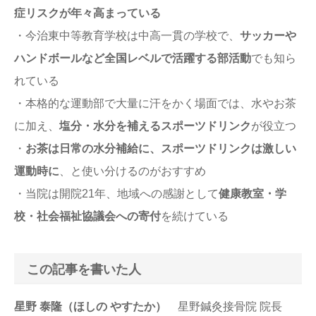
症リスクが年々高まっている
・今治東中等教育学校は中高一貫の学校で、
サッカーや
ハンドボールなど全国レベルで活躍する部活動
でも知ら
れている
・本格的な運動部で大量に汗をかく場面では、水やお茶
に加え、
塩分・水分を補えるスポーツドリンク
が役立つ
・
お茶は日常の水分補給に、スポーツドリンクは激しい
運動時に
、と使い分けるのがおすすめ
・当院は開院21年、地域への感謝として
健康教室・学
校・社会福祉協議会への寄付
を続けている
この記事を書いた人
星野 泰隆（ほしの やすたか）
星野鍼灸接骨院 院長