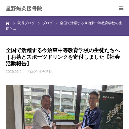
星野鍼灸接骨院
ーム
院長ブログ
ブログ
全国で活躍する今治東中等教育学校の生
ホーム
徒た…
当院の治療について
全国で活躍する今治東中等教育学校の生徒たちへ
｜お茶とスポーツドリンクを寄付しました【社会
症状別の治療について
活動報告】
2026.06.2
ブログ
,
社会活動
スタッフ紹介
院長ブログ
ご予約・お問合せ
アクセス